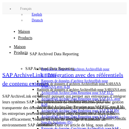
Français
English
Deutsch
Maison
Products
Maison
Products
SAP Archived Data Reporting
SAP Archived Data Reporting
Rapports de données d’archives ArchiveHub pour
SAP ArchiveLink : Intégration avec des référentiels
S/4HANA
Rapports de données d’archive ArchiveHub pour
de contenu externes
Rapports de données d’archives ArchiveHub pour S/4HANA
S/4HANA avec ILM
Rapports de données d’archive ArchiveHub pour S/4HANA avec
ArchiveHub Archive Data Reporting pour SAP ECC
ILM
SAP ArchiveLink est un outil puissant qui permet aux entreprises d’intégrer
ArchiveHub Archive Data Reporting pour SAP ECC avec
ArchiveHub Archive Data Reporting pour SAP ECC
leurs systèmes SAP à des référentiels de contenu externes pour une gestion
ILM
ArchiveHub Archive Data Reporting pour SAP ECC avec ILM
transparente des données et des documents. En exploitant SAP ArchiveLink,
ArchiveHub Archive Data Reporting pour SAP ILM RW
ArchiveHub Archive Data Reporting pour SAP ILM RW
les entreprises peuvent stocker et gérer leurs documents et leurs données
ArchiveHub Archive Data Reporting pour SAP Industry-
ArchiveHub Archive Data Reporting pour SAP Industry-Specific
plus efficacement, réduire les coûts de stockage et maintenir un
Specific Solutions (IS)
Solutions (IS)
environnement SAP rationalisé. Dans cet article de blog, nous allons
Rapports de données d’archivage ArchiveHub pour SAP