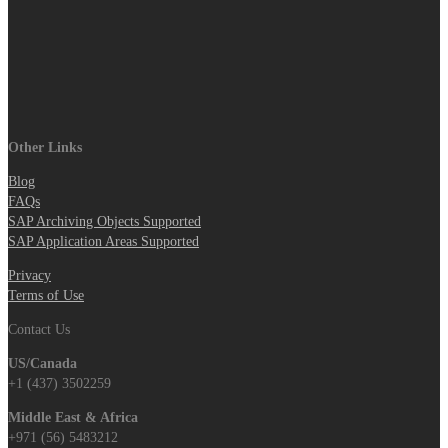
Other Links
Blog
FAQs
SAP Archiving Objects Supported
SAP Application Areas Supported
Privacy
Terms of Use
Contact Us
US/Canada
+1 (437) 3502259
Middle East & Africa
+971 (56) 5483212