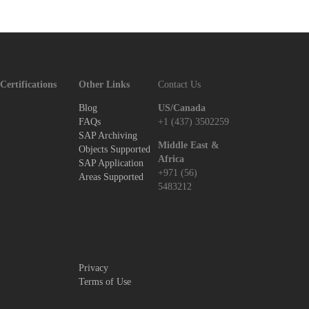
Certifications
Other Links
Contact Us
Blog
US/Canada
FAQs
+1 (437) 3502259
SAP Archiving
Middle East &
Objects Supported
Africa
SAP Application
+971 (56)
Areas Supported
5483212
Privacy
Terms of Use