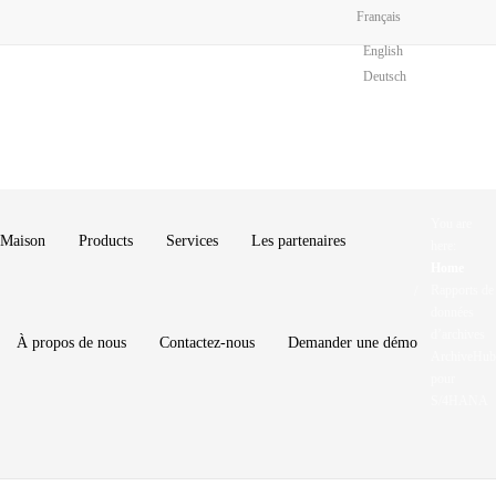
Français
English
Deutsch
You are
Maison
Products
Services
Les partenaires
here:
Home
Rapports de
données
d’archives
À propos de nous
Contactez-nous
Demander une démo
ArchiveHub
pour
S/4HANA