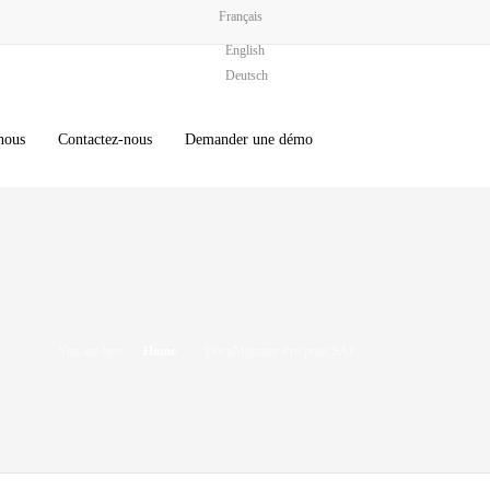
Français
English
Deutsch
nous
Contactez-nous
Demander une démo
You are here:
Home
DocuMigrator Pro pour SAP