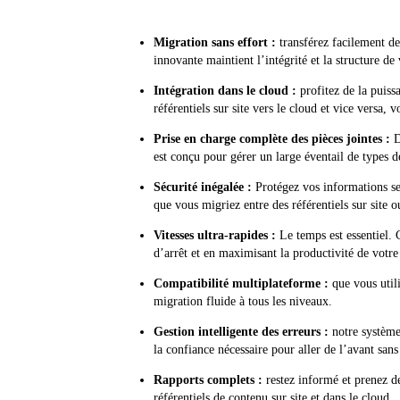
Migration sans effort :
transférez facilement des
innovante maintient l’intégrité et la structure de
Intégration dans le cloud :
profitez de la puiss
référentiels sur site vers le cloud et vice versa,
Prise en charge complète des pièces jointes :
D
est conçu pour gérer un large éventail de types d
Sécurité inégalée :
Protégez vos informations sen
que vous migriez entre des référentiels sur site o
Vitesses ultra-rapides :
Le temps est essentiel. 
d’arrêt et en maximisant la productivité de votre
Compatibilité multiplateforme :
que vous util
migration fluide à tous les niveaux.
Gestion intelligente des erreurs :
notre système 
la confiance nécessaire pour aller de l’avant san
Rapports complets :
restez informé et prenez de
référentiels de contenu sur site et dans le cloud.