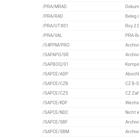
/PRA/MRAD
Dokume
/PRA/RAD
Beleg 
/PRA/UTX01
Roy 2.
/PRA/VAL
PRA-B
/S4PPM/PRO
Archiv
/SAPAPO/SR
Archiv
/SAPBOQ/01
Kompos
/SAPCE/ADP
Abschl
/SAPCE/CZB
CZ B-
/SAPCE/CZS
CZ Za
/SAPCE/KDF
Wechse
/SAPCE/NDC
Nicht 
/SAPCE/SBF
Archiv
/SAPCE/SBM
Archiv