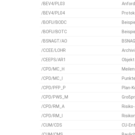
/BEV4/PL03
Anford
/BEV4/PL04
Protok
/BOFU/BODC
Beispi
/BOFU/BOTC
Beispi
/BSNAGT/AO
BSNAGT
/CCEE/LOHR
Archivi
/CEEPS/AR1
Objekt
/CPD/MC_H
Meilen
/CPD/MC_I
Punkte
/CPD/PFP_P
Plan-K
/CPD/PWS_M
Großpr
/CPD/RM_A
Risiko
/CPD/RM_I
Risiko
/CUM/CDS
CU-En
/CUM/CMS
Bauli