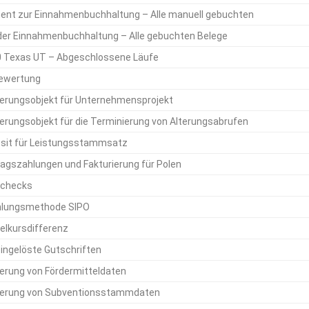
nt zur Einnahmenbuchhaltung – Alle manuell gebuchten
der Einnahmenbuchhaltung – Alle gebuchten Belege
0 Texas UT – Abgeschlossene Läufe
ewertung
ierungsobjekt für Unternehmensprojekt
ierungsobjekt für die Terminierung von Alterungsabrufen
it für Leistungsstammsatz
agszahlungen und Fakturierung für Polen
Schecks
hlungsmethode SIPO
lkursdifferenz
eingelöste Gutschriften
ierung von Fördermitteldaten
ierung von Subventionsstammdaten