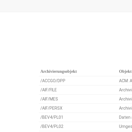
Archivierungsobjekt
Objekt
/ACCGO/DPP
ACM: A
/AIF/FILE
Archiv
/AIF/MES
Archiv
/AIF/PERSX
Archiv
/BEV4/PL01
Daten 
/BEV4/PL02
Umgese