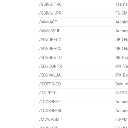
/GSINS/TRC
Tramer
/GSINS/UPR
FS-CM:
/IAM/ACT
Archivi
/IAM/ISSUE
Archiv
/IBS/RBECO
RBD Fl
/IBS/RBHCO
RBD Fl
/IBS/RBKTO
RBD-Ko
/IBX/CONTR
IPX: V
/IBX/VALUA
IPX: B
/ISDFPS/CD
Dokume
/J7L/DECL
IS-REA
/LOGS4H/ET
Archiv
/LOGS4H/SL
Archiv
/MVA/ABM
FS-PM 