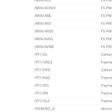
/MVA/ACE
FS-PM 
/MVA/ACHGV
FS-PM 
/MVA/AML
FS-PM 
/MVA/ARS
FS-PM 
/MVA/ARSD
FS-PM 
/MVA/AVAS
FS-PM A
/MVA/AVWB
FS-PM 
/PF1/OL
Zahlun
/PF1/ORD2
Paymen
/PF1/PIPE
Zahlun
/PF1/RAG
Paymen
/PF1/RCL
Paymen
/PF1/RN
Paymen
/PF1/SLA
Paymen
/PICM/BO_A
Aktivi