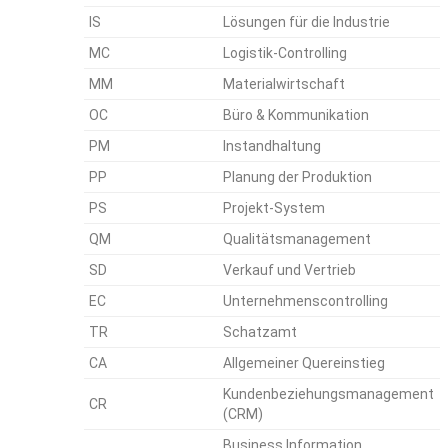
IS
Lösungen für die Industrie
MC
Logistik-Controlling
MM
Materialwirtschaft
OC
Büro & Kommunikation
PM
Instandhaltung
PP
Planung der Produktion
PS
Projekt-System
QM
Qualitätsmanagement
SD
Verkauf und Vertrieb
EC
Unternehmenscontrolling
TR
Schatzamt
CA
Allgemeiner Quereinstieg
Kundenbeziehungsmanagement
CR
(CRM)
Business Information